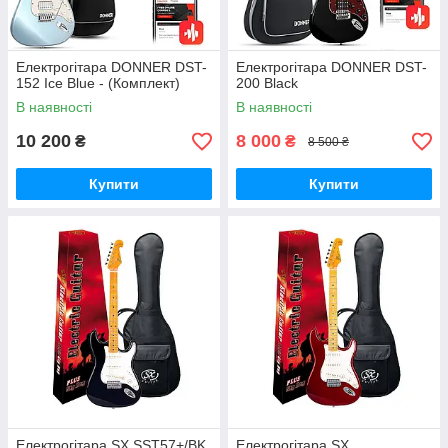
Електрогітара DONNER DST-
Електрогітара DONNER DST-
152 Ice Blue - (Комплект)
200 Black
В наявності
В наявності
10 200
8 000
₴
₴
8 500 ₴
Купити
Купити
Електрогітара SX SST57+/BK
Електрогітара SX