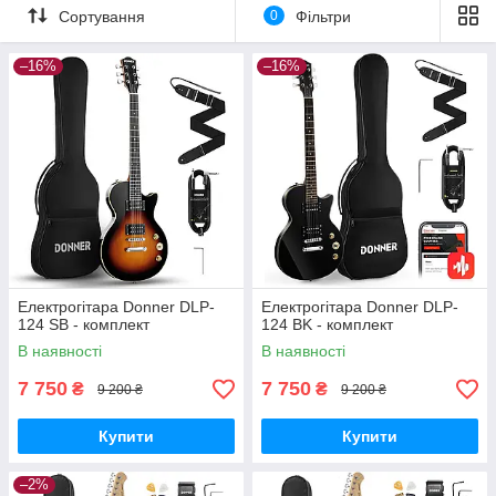
Сортування
0
Фільтри
–16%
–16%
Електрогітара Donner DLP-
Електрогітара Donner DLP-
124 SB - комплект
124 BK - комплект
В наявності
В наявності
7 750
7 750
₴
₴
9 200 ₴
9 200 ₴
Купити
Купити
–2%