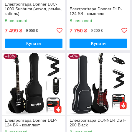
Електрогітара Donner DJC-
1000 Sunburst (чохол, ремінь,
Електрогітара Donner DLP-
кабель)
124 SB - комплект
В наявності
В наявності
7 499
7 750
₴
₴
9 050 ₴
9 200 ₴
Купити
Купити
–16%
–6%
Електрогітара Donner DLP-
Електрогітара DONNER DST-
124 BK - комплект
200 Black
В наявності
В наявності