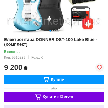
Електрогітара DONNER DST-100 Lake Blue -
(Комплект)
В наявності
Код: 5510223
Роздріб
9 200
₴
Купити
або
Купити з