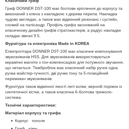
Класичний гриф
Гриф DONNER DST-100 має болтове кріплення до корпусу та
виконаний з клена з накладкою з дерева перила. Накладка
чудово виглядає, а також має відмінний резонанс і сустейн,
схожий на палісандр. Профіль грифа заснований на
класичному дизайні грифів стратокастерів, а радіус накладки
складає звичні 9.5.
Фурнітура та електроніка Made in KOREA
Електрогітара DONNER DST-100 має класичне компонування
звукознімачів HSS. Для звукознімачів використовуються
керамічні магніти з тон-компенсацією для потужного звучання,
що читається. Темброблок має класичний набір ручок одна
ручка майстер-гучності, дві ручки тону та 5-позиційний
перемикач звукознімачів.
Фурнітура також відмінної якості литі колки, верхній поріжок із
синтетичної кістки, а також класична 6-болтова тремоло-
система.
Технічні характеристики:
Матеріал корпусу та грифа
Корпус тополя
Гриф клен