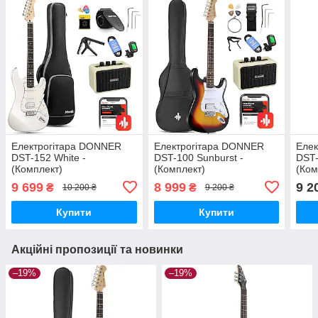
Електрогітара DONNER
Електрогітара DONNER
Еле
DST-152 White -
DST-100 Sunburst -
DST-
(Комплект)
(Комплект)
(Ком
9 699
8 999
9 2
₴
₴
10 200 ₴
9 200 ₴
Купити
Купити
Акційні пропозиції та новинки
–19%
–19%