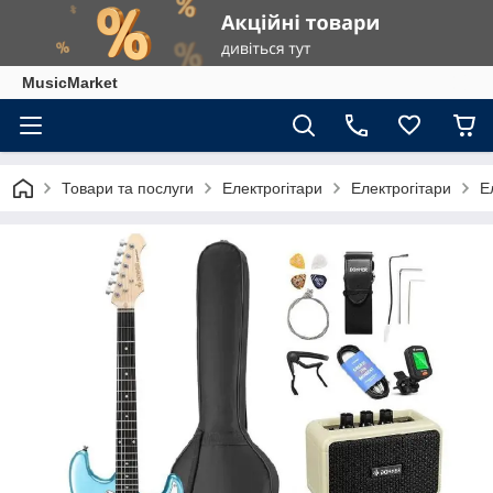
MusicMarket
Товари та послуги
Електрогітари
Електрогітари
Е