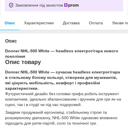
Замовлення під захистом
Опис
Характеристики
Доставка
Оплата
Умови п
Опис
Donner NHL-500 White — headless електрогітара нового
покоління
Опис товару
Donner NHL-500 White — сучасна headless електрогітара
в стильному білому кольорі, створена для музикантів,
які цінують мобільність, комфорт і професійні
характеристики.
Футуристичний дизайн без головки грифа робить інструмент
компактним, ідеально збалансованим і зручним для гри як на
сцені, так і в студії чи під час подорожей.
Завдяки продуманій ергономіці, стабільному строю та
розширеному діапазону, NHL-500 White однаково впевнено
підходить для ритм-партій, соло та технічної гри.