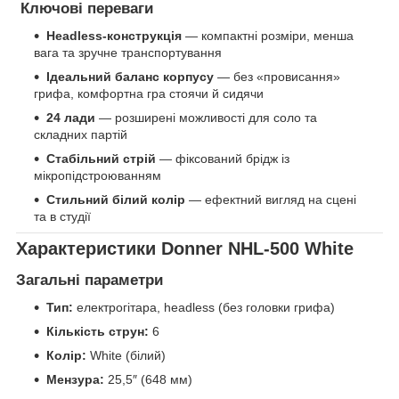
Ключові переваги
Headless-конструкція
— компактні розміри, менша
вага та зручне транспортування
Ідеальний баланс корпусу
— без «провисання»
грифа, комфортна гра стоячи й сидячи
24 лади
— розширені можливості для соло та
складних партій
Стабільний стрій
— фіксований брідж із
мікропідстроюванням
Стильний білий колір
— ефектний вигляд на сцені
та в студії
Характеристики Donner NHL-500 White
Загальні параметри
Тип:
електрогітара, headless (без головки грифа)
Кількість струн:
6
Колір:
White (білий)
Мензура:
25,5″ (648 мм)