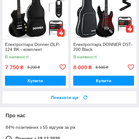
Електрогітара Donner DLP-
Електрогітара DONNER DST-
124 BK - комплект
200 Black
В наявності
В наявності
7 750
8 000
₴
₴
9 200 ₴
8 500 ₴
Купити
Купити
Показати ще
Про нас
84% позитивних з 55 відгуків за рік
Працює з 19.12.2020