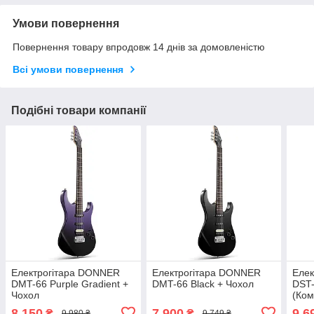
Умови повернення
Повернення товару впродовж 14 днів за домовленістю
Всі умови повернення
Подібні товари компанії
Електрогітара DONNER
Електрогітара DONNER
Еле
DMT-66 Purple Gradient +
DMT-66 Black + Чохол
DST-
Чохол
(Ком
8 150
7 900
9 6
₴
₴
9 980 ₴
9 749 ₴