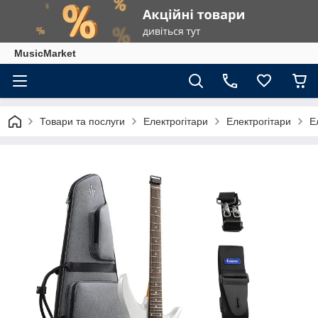
MusicMarket
Товари та послуги
Електрогітари
Електрогітари
Е