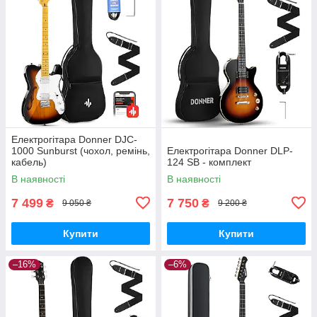
Електрогітара Donner DJC-
1000 Sunburst (чохол, ремінь,
Електрогітара Donner DLP-
кабель)
124 SB - комплект
В наявності
В наявності
7 499
7 750
₴
₴
9 050 ₴
9 200 ₴
Купити
Купити
–16%
–6%