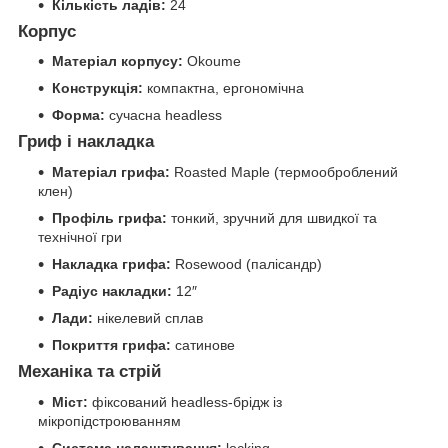
Кількість ладів:
24
Корпус
Матеріал корпусу:
Okoume
Конструкція:
компактна, ергономічна
Форма:
сучасна headless
Гриф і накладка
Матеріал грифа:
Roasted Maple (термооброблений
клен)
Профіль грифа:
тонкий, зручний для швидкої та
технічної гри
Накладка грифа:
Rosewood (палісандр)
Радіус накладки:
12″
Лади:
нікелевий сплав
Покриття грифа:
сатинове
Механіка та стрій
Міст:
фіксований headless-брідж із
мікропідстроюванням
Система налаштування:
locking