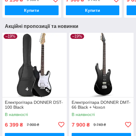
Купити
Купити
Акційні пропозиції та новинки
–19%
–19%
Електрогітара DONNER DST-
Електрогітара DONNER DMT-
100 Black
66 Black + Чохол
В наявності
В наявності
6 399
7 900
₴
₴
7 900 ₴
9 749 ₴