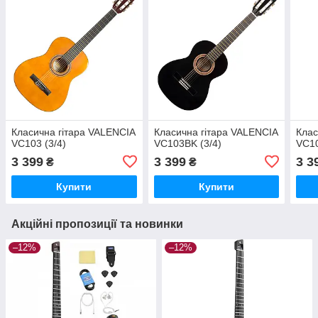
Класична гітара VALENCIA
Класична гітара VALENCIA
Клас
VC103 (3/4)
VC103BK (3/4)
VC10
3 399
3 399
3 3
₴
₴
Купити
Купити
Акційні пропозиції та новинки
–12%
–12%