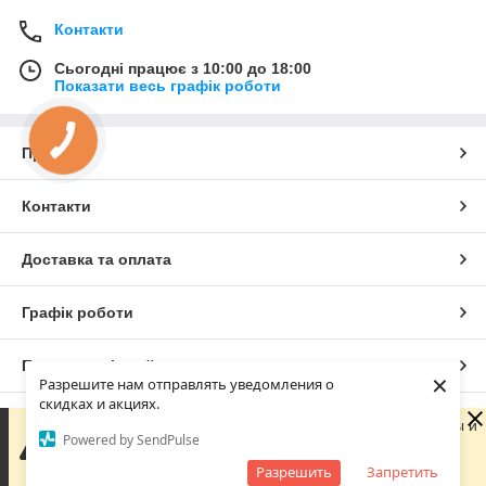
Контакти
Сьогодні працює з 10:00 до 18:00
Показати весь графік роботи
Про нас
Контакти
Доставка та оплата
Графік роботи
Повна версія сайту
×
Разрешите нам отправлять уведомления о
скидках и акциях.
Сайт створено на маркетплейсі
Prom.ua
Сейчас компания не может быстро обрабатывать заказы и
Powered by SendPulse
сообщения, поскольку по ее графику работы сегодня
выходной. Ваша заявка будет обработана в ближайший
Разрешить
Запретить
Політика конфіденційності
рабочий день.