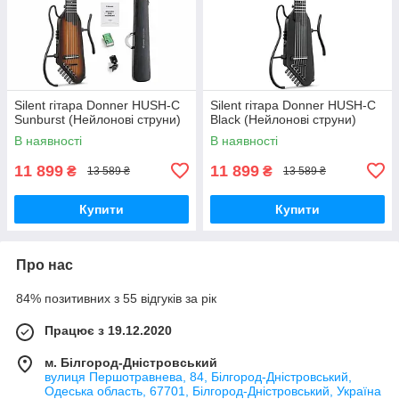
Silent гітара Donner HUSH-C
Silent гітара Donner HUSH-C
Sunburst (Нейлонові струни)
Black (Нейлонові струни)
В наявності
В наявності
11 899
11 899
₴
₴
13 589 ₴
13 589 ₴
Купити
Купити
Про нас
84% позитивних з 55 відгуків за рік
Працює з 19.12.2020
м. Білгород-Дністровський
вулиця Першотравнева, 84, Білгород-Дністровський,
Одеська область, 67701, Білгород-Дністровський, Україна