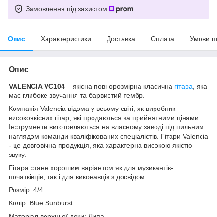
Замовлення під захистом
Опис
Характеристики
Доставка
Оплата
Умови п
Опис
VALENCIA VC104
– якісна повнорозмірна класична
гітара
, яка
має глибоке звучання та барвистий тембр.
Компанія Valencia відома у всьому світі, як виробник
високоякісних гітар, які продаються за прийнятними цінами.
Інструменти виготовляються на власному заводі під пильним
наглядом команди кваліфікованих спеціалістів. Гітари Valencia
- це довговічна продукція, яка характерна високою якістю
звуку.
Гітара стане хорошим варіантом як для музикантів-
початківців, так і для виконавців з досвідом.
Розмір: 4/4
Колір: Blue Sunburst
Матеріал верхньої деки: Липа