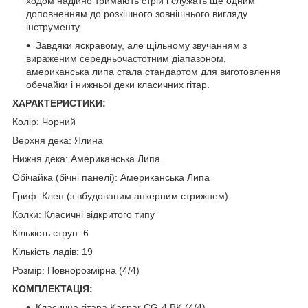
ходом надійно тримають стрій і служать ще одним
доповненням до розкішного зовнішнього вигляду
інструменту.
Завдяки яскравому, але щільному звучанням з
вираженим середньочастотним діапазоном,
американська липа стала стандартом для виготовлення
обечайки і нижньої деки класичних гітар.
ХАРАКТЕРИСТИКИ:
Колір: Чорний
Верхня дека: Ялина
Нижня дека: Американська Липа
Обічайка (бічні панелі): Американська Липа
Гриф: Клен (з вбудованим анкерним стрижнем)
Колки: Класичні відкритого типу
Кількість струн: 6
Кількість ладів: 19
Розмір: Повнорозмірна (4/4)
КОМПЛЕКТАЦІЯ:
Класична гітара Kaspar CG-4 BK (4/4)