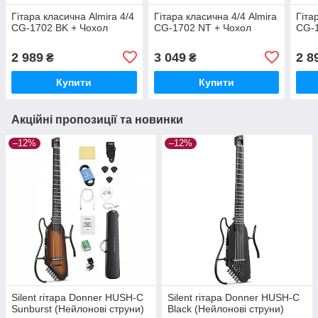
Гітара класична Almira 4/4
Гітара класична 4/4 Almira
Гіта
CG-1702 BK + Чохол
CG-1702 NT + Чохол
CG-1
2 989
3 049
2 8
₴
₴
Купити
Купити
Акційні пропозиції та новинки
–12%
–12%
Silent гітара Donner HUSH-C
Silent гітара Donner HUSH-C
Sunburst (Нейлонові струни)
Black (Нейлонові струни)