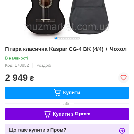
Гітара класична Kaspar CG-4 BK (4/4) + Чохол
В наявності
Код: 178852
Роздріб
2 949
₴
Купити
або
Купити з
Що таке купити з Пром?