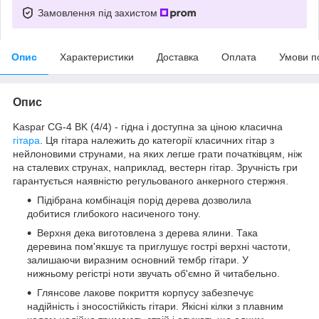
Замовлення під захистом
Опис
Характеристики
Доставка
Оплата
Умови п
Опис
Kaspar CG-4 BK (4/4) - гідна і доступна за ціною класична
гітара
. Ця гітара належить до категорії класичних гітар з
нейлоновими струнами, на яких легше грати початківцям, ніж
на сталевих струнах, наприклад, вестерн гітар. Зручність гри
гарантується наявністю регульованого анкерного стержня.
Підібрана комбінація порід дерева дозволила
добитися глибокого насиченого тону.
Верхня дека виготовлена з дерева ялини. Така
деревина пом'якшує та приглушує гострі верхні частоти,
залишаючи виразним основний тембр гітари. У
нижньому регістрі ноти звучать об'ємно й читабельно.
Глянсове лакове покриття корпусу забезпечує
надійність і зносостійкість гітари. Якісні кілки з плавним