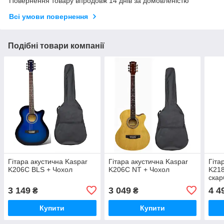
Повернення товару впродовж 14 днів за домовленістю
Всі умови повернення
Подібні товари компанії
Гітара акустична Kaspar
Гітара акустична Kaspar
Гіта
K206C BLS + Чохол
K206C NT + Чохол
K218
скар
стру
3 149
3 049
4 4
₴
₴
Купити
Купити