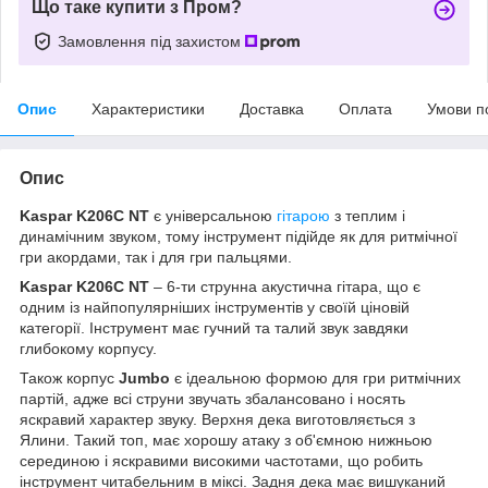
Що таке купити з Пром?
Замовлення під захистом
Опис
Характеристики
Доставка
Оплата
Умови п
Опис
Kaspar K206C NT
є універсальною
гітарою
з теплим і
динамічним звуком, тому інструмент підійде як для ритмічної
гри акордами, так і для гри пальцями.
Kaspar K206C NT
– 6-ти струнна акустична гітара, що є
одним із найпопулярніших інструментів у своїй ціновій
категорії. Інструмент має гучний та талий звук завдяки
глибокому корпусу.
Також корпус
Jumbo
є ідеальною формою для гри ритмічних
партій, адже всі струни звучать збалансовано і носять
яскравий характер звуку. Верхня дека виготовляється з
Ялини. Такий топ, має хорошу атаку з об'ємною нижньою
серединою і яскравими високими частотами, що робить
інструмент читабельним в міксі. Задня дека має вишуканий