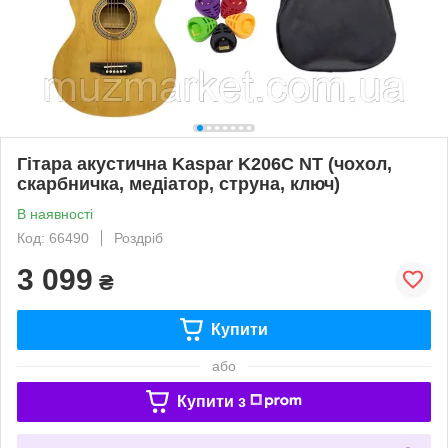
Гітара акустична Kaspar K206C NT (чохол,
скарбничка, медіатор, струна, ключ)
В наявності
Код: 66490
Роздріб
3 099
₴
Купити
або
Купити з