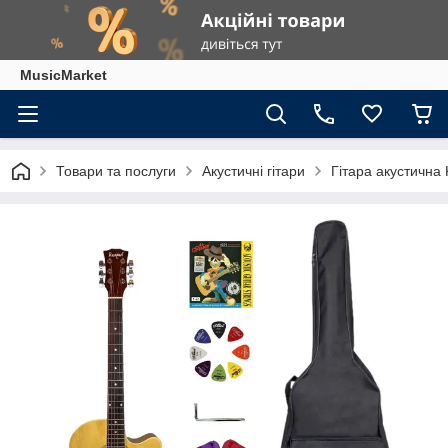
MusicMarket
Товари та послуги
Акустичні гітари
Гітара акустична 