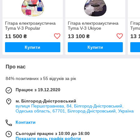
Гітара електроакустична
Гітара електроакустична
Гіта
Tyma V-3 Popular
Tyma V-3 Ukiyoe
Tyma
11 500
13 100
13 
₴
₴
Купити
Купити
Про нас
84% позитивних з 55 відгуків за рік
Працює з 19.12.2020
м. Білгород-Дністровський
вулиця Першотравнева, 84, Білгород-Дністровський,
Одеська область, 67701, Білгород-Дністровський, Україна
Контакти
Сьогодні працює з 10:00 до 16:00
Показати весь графік роботи