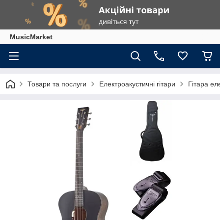
MusicMarket
Товари та послуги
Електроакустичні гітари
Гітара ел