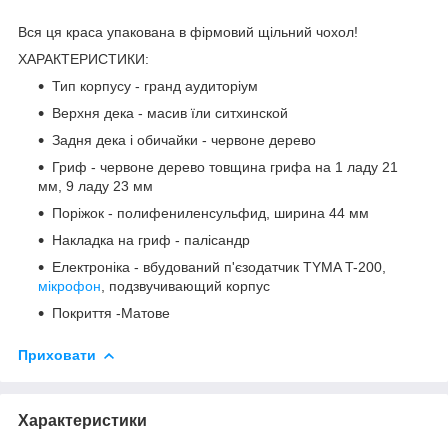
Вся ця краса упакована в фірмовий щільний чохол!
ХАРАКТЕРИСТИКИ:
Тип корпусу - гранд аудиторіум
Верхня дека - масив їли ситхинской
Задня дека і обичайки - червоне дерево
Гриф - червоне дерево товщина грифа на 1 ладу 21
мм, 9 ладу 23 мм
Поріжок - полифениленсульфид, ширина 44 мм
Накладка на гриф - палісандр
Електроніка - вбудований п'єзодатчик TYMA T-200,
мікрофон
, подзвучивающий корпус
Покриття -Матове
Приховати
Характеристики