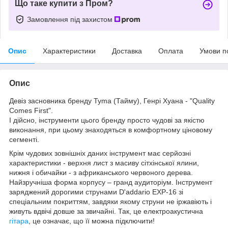
Що таке купити з Пром?
Замовлення під захистом
Опис
Характеристики
Доставка
Оплата
Умови п
Опис
Девіз засновника бренду Tyma (Тайму), Генрі Хуана - "Quality
Comes First".
І дійсно, інструменти цього бренду просто чудові за якістю
виконання, при цьому знаходяться в комфортному ціновому
сегменті.
Крім чудових зовнішніх даних інструмент має серйозні
характеристики - верхня лист з масиву сітхінської ялини,
нижня і обичайки - з африканського червоного дерева.
Найзручніша форма корпусу – гранд аудиторіум. Інструмент
заряджений дорогими струнами D'addario EXP-16 зі
спеціальним покриттям, завдяки якому струни не іржавіють і
живуть вдвічі довше за звичайні. Так, це електроакустична
гітара
, це означає, що її можна підключити!