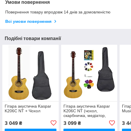
Умови повернення
Повернення товару впродовж 14 днів за домовленістю
Всі умови повернення
Подібні товари компанії
Гітара акустична Kaspar
Гітара акустична Kaspar
Гіта
K206C NT + Чохол
K206C NT (чохол,
Musi
скарбничка, медіатор,
струна, ключ)
3 049
3 099
3 4
₴
₴