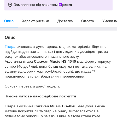
Замовлення під захистом
Опис
Характеристики
Доставка
Оплата
Умови п
Опис
Гітара
виконана з дуже гарних, міцних матеріалів. Відмінно
підійде як для навчання, так і для людини з досвідом гри, за
рахунок збалансованого і насиченого звуку.
Акустична гітара
Caravan Music
HS-4040
має форму корпусу
Jumbo (40 дюймів), вона більш округла і не така велика, на
відміну від форми корпусу-Dreadnought, що надає їй
практичності в плані зберігання і перенесення.
Основні переваги даної моделіі:
Якісне матове лакофарбове покриття
Гітара акустична
Caravan Music
HS-4040
має дуже якісне
матове покриття. 90% гітар на ринку виготовляються в
глянцевому обробці, у зв'язку з цим, матова гітара буде