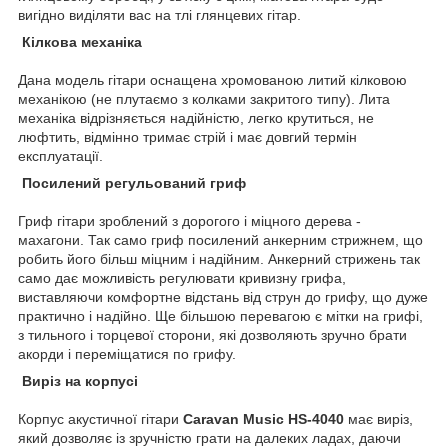
вигідно виділяти вас на тлі глянцевих гітар.
Кілкова механіка
Дана модель гітари оснащена хромованою литий кілковою
механікою (не плутаємо з колками закритого типу). Лита
механіка відрізняється надійністю, легко крутиться, не
люфтить, відмінно тримає стрій і має довгий термін
експлуатації.
Посилений регульований гриф
Гриф гітари зроблений з дорогого і міцного дерева -
махагони. Так само гриф посилений анкерним стрижнем, що
робить його більш міцним і надійним. Анкерний стрижень так
само дає можливість регулювати кривизну грифа,
виставляючи комфортне відстань від струн до грифу, що дуже
практично і надійно. Ще більшою перевагою є мітки на грифі,
з тильного і торцевої сторони, які дозволяють зручно брати
акорди і переміщатися по грифу.
Виріз на корпусі
Корпус акустичної гітари
Caravan Music
HS-4040
має виріз,
який дозволяє із зручністю грати на далеких ладах, даючи