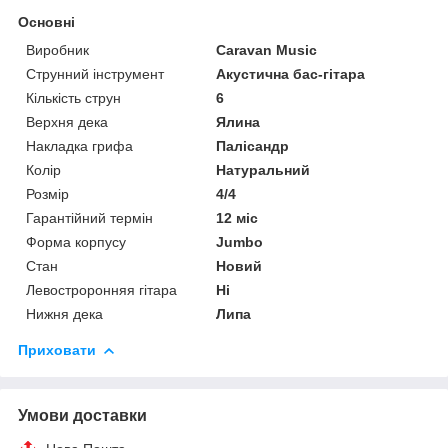
Основні
Виробник
Caravan Music
Струнний інструмент
Акустична бас-гітара
Кількість струн
6
Верхня дека
Ялина
Накладка грифа
Палісандр
Колір
Натуральний
Розмір
4/4
Гарантійний термін
12 міс
Форма корпусу
Jumbo
Стан
Новий
Левостроронняя гітара
Ні
Нижня дека
Липа
Приховати
Умови доставки