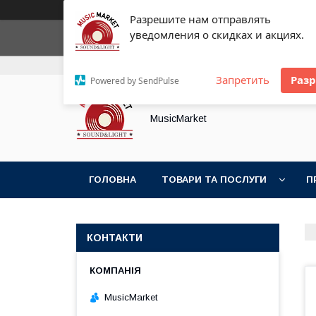
Разрешите нам отправлять
уведомления о скидках и акциях.
+380 (93) 154-25-21
+380 (89) 574-21-61
Запретить
Раз
Powered by SendPulse
MusicMarket
ГОЛОВНА
ТОВАРИ ТА ПОСЛУГИ
П
КОНТАКТИ
MusicMarket