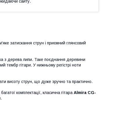
окидаючи сайту.
м'яке затискання струн і приємний глянсовий
ека з дерева липи. Таке поєднання деревини
й тембр гітари. У нижньому регістрі ноти
ти висоту струн, що дуже зручно та практично.
багатої комплектації, класична гітара
Almira CG-
.