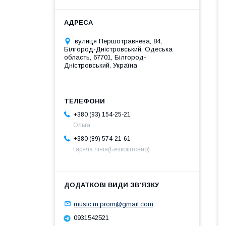
вулиця Першотравнева, 84,
Білгород-Дністровський, Одеська
область, 67701, Білгород-
Дністровський, Україна
+380 (93) 154-25-21
Ольга
+380 (89) 574-21-61
Гаряча лінія(Безкоштовно)
music.m.prom@gmail.com
0931542521