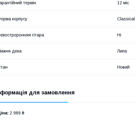
арантійний термін
12 міс
орма корпусу
Classical
евостроронняя гітара
Ні
ижня дека
Липа
Стан
Новий
нформація для замовлення
іна:
2 989 ₴