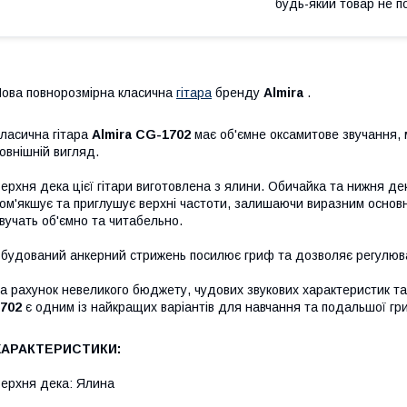
будь-який товар не п
ова повнорозмірна класична
гітара
бренду
Almira
.
ласична гітара
Almira CG-1702
має об'ємне оксамитове звучання, 
овнішній вигляд.
ерхня дека цієї гітари виготовлена з ялини. Обичайка та нижня д
ом'якшує та приглушує верхні частоти, залишаючи виразним основни
вучать об'ємно та читабельно.
будований анкерний стрижень посилює гриф та дозволяє регулюва
а рахунок невеликого бюджету, чудових звукових характеристик та 
702
є одним із найкращих варіантів для навчання та подальшої гри
ХАРАКТЕРИСТИКИ:
ерхня дека: Ялина