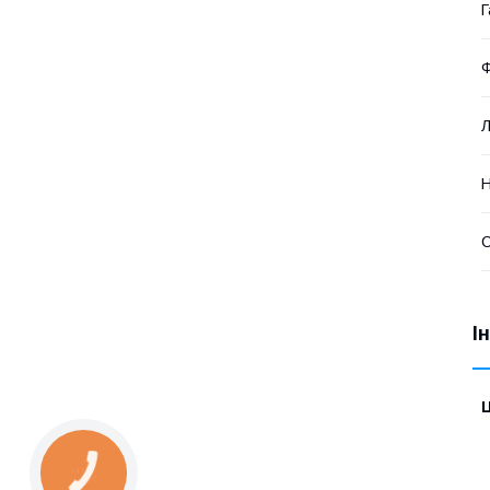
Г
Ф
Л
Н
І
Ц