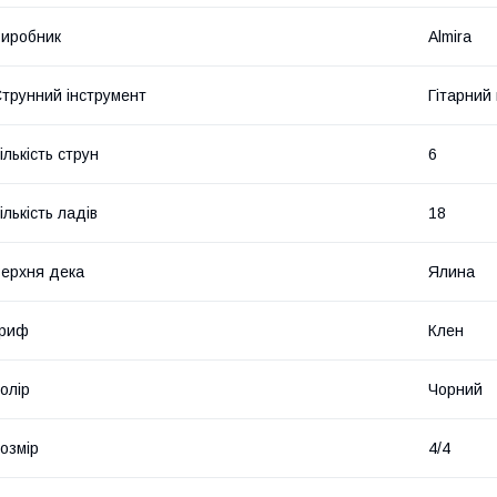
иробник
Almira
трунний інструмент
Гітарний 
ількість струн
6
ількість ладів
18
ерхня дека
Ялина
Гриф
Клен
олір
Чорний
озмір
4/4