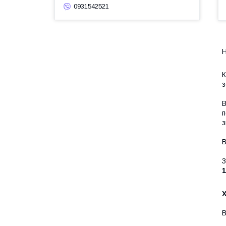
0931542521
Н
К
з
В
п
з
В
З
1
В