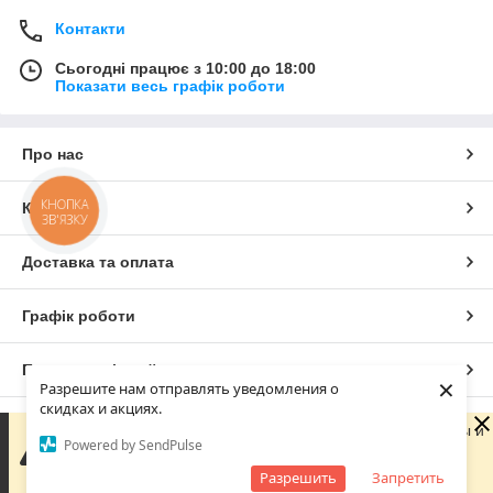
Контакти
Сьогодні працює з 10:00 до 18:00
Показати весь графік роботи
Про нас
КНОПКА
Контакти
ЗВ'ЯЗКУ
Доставка та оплата
Графік роботи
Повна версія сайту
×
Разрешите нам отправлять уведомления о
скидках и акциях.
Сайт створено на маркетплейсі
Prom.ua
Сейчас компания не может быстро обрабатывать заказы и
Powered by SendPulse
сообщения, поскольку по ее графику работы сегодня
выходной. Ваша заявка будет обработана в ближайший
Разрешить
Запретить
Політика конфіденційності
рабочий день.