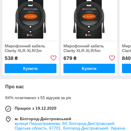
Мікрофонний кабель
Мікрофонний кабель
Мікр
Clarity XLR-XLR/3m
Clarity XLR-XLR/5m
Clar
538
679
840
₴
₴
Купити
Купити
Про нас
84% позитивних з 55 відгуків за рік
Працює з 19.12.2020
м. Білгород-Дністровський
вулиця Першотравнева, 84, Білгород-Дністровський,
Одеська область, 67701, Білгород-Дністровський, Україна