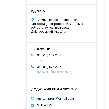
вулиця Першотравнева, 84,
Білгород-Дністровський, Одеська
область, 67701, Білгород-
Дністровський, Україна
+380 (93) 154-25-21
Ольга
+380 (89) 574-21-61
Гаряча лінія(Безкоштовно)
music.m.prom@gmail.com
0931542521