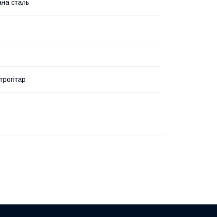
ана сталь
трогітар