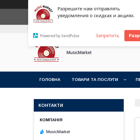
Разрешите нам отправлять
уведомления о скидках и акциях.
+380 (93) 154-25-21
+380 (89) 574-21-61
Запретить
Раз
Powered by SendPulse
MusicMarket
ГОЛОВНА
ТОВАРИ ТА ПОСЛУГИ
П
КОНТАКТИ
MusicMarket