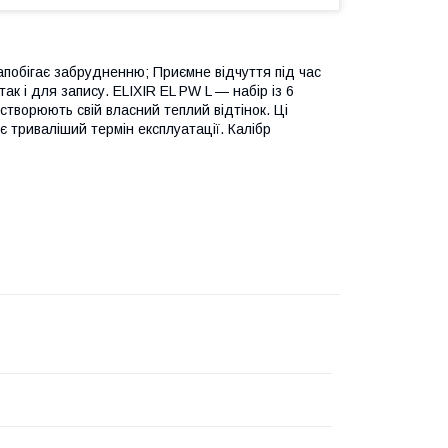
апобігає забрудненню; Приємне відчуття під час
ак і для запису. ELIXIR EL PW L — набір із 6
створюють свій власний теплий відтінок. Ці
ує триваліший термін експлуатації. Калібр