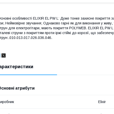
сновні особливості ELIXIR EL PW L: Дуже тонке захисне покриття з
ри; Неймовірне звучання; Однаково гарні як для виконання у живу, т
трун для електрогітари, мають покриття POLYWEB. ELIXIR EL PW L 
талеві струни з покриттям проти іржі стійкі до корозії, що забезпеч
трун:.010.013.017.026.036.046.
арактеристики
Основні атрибути
иробник
Elixir