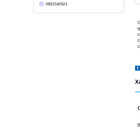
0931542521
О
г
с
с
с
Х
В