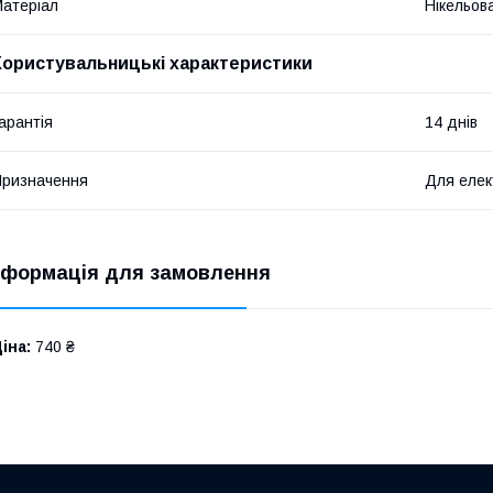
атеріал
Нікельов
Користувальницькі характеристики
арантія
14 днів
ризначення
Для елек
нформація для замовлення
іна:
740 ₴