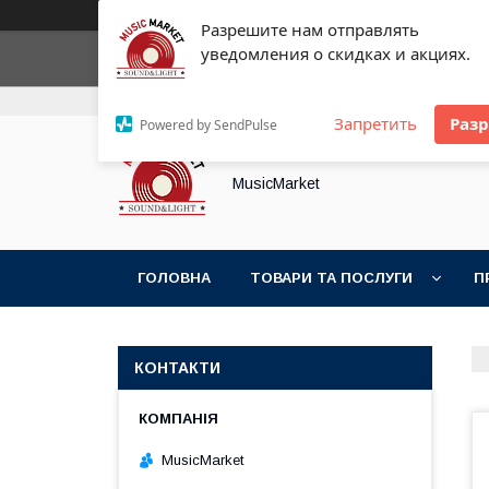
Разрешите нам отправлять
уведомления о скидках и акциях.
+380 (93) 154-25-21
+380 (89) 574-21-61
Запретить
Раз
Powered by SendPulse
MusicMarket
ГОЛОВНА
ТОВАРИ ТА ПОСЛУГИ
П
КОНТАКТИ
MusicMarket