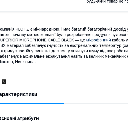
будь-який товар не п
омпанія KLOTZ є міжнародною, і має багатий багаторічний досвід у 
амого початку метою компанії було розроблення продуктів чудово
SUPERIOR MICROPHONE CABLE BLACK — це
мікрофонний
кабель у 
ВХ-матеріал забезпечує гнучкість за екстремальних температур (з
ідтримує постійну ємність і дає змогу уникнути шуму під час робот
абезпечує максимальне екранування навіть за великих механічних 
юнхен, Німеччина.
арактеристики
Основні атрибути