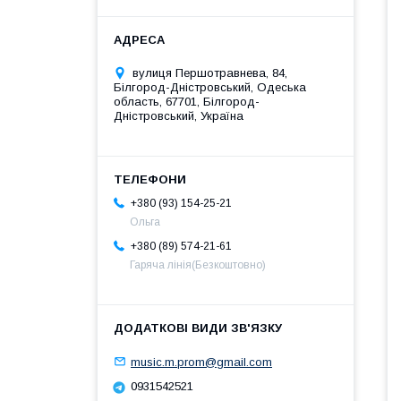
вулиця Першотравнева, 84,
Білгород-Дністровський, Одеська
область, 67701, Білгород-
Дністровський, Україна
+380 (93) 154-25-21
Ольга
+380 (89) 574-21-61
Гаряча лінія(Безкоштовно)
music.m.prom@gmail.com
0931542521