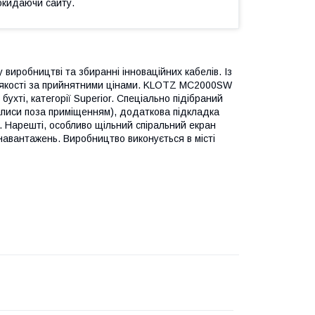
окидаючи сайту.
виробництві та збиранні інноваційних кабелів. Із
ї якості за прийнятними цінами. KLOTZ MC2000SW
бухті, категорії Superior. Спеціально підібраний
аписи поза приміщенням), додаткова підкладка
и. Нарешті, особливо щільний спіральний екран
навантажень. Виробництво виконується в місті