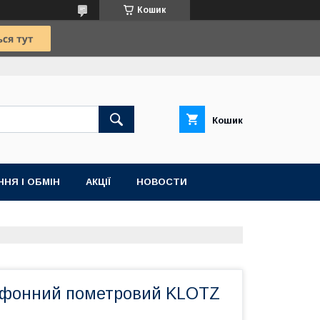
Кошик
Кошик
НЯ І ОБМІН
АКЦІЇ
НОВОСТИ
офонний пометровий KLOTZ