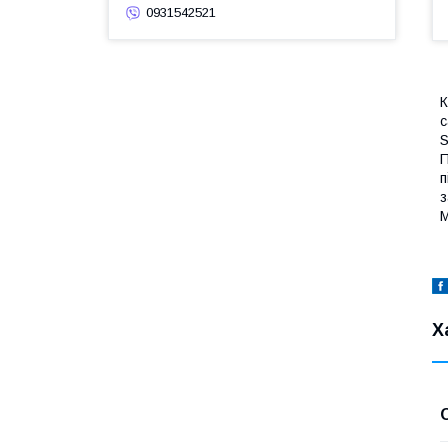
0931542521
К
с
П
п
з
М
Х