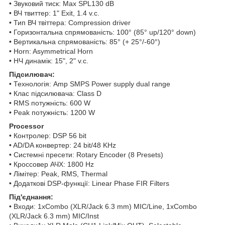
• Звуковий тиск: Max SPL130 dB
• ВЧ твиттер: 1" Exit, 1.4 v.c.
• Тип ВЧ твіттера: Compression driver
• Горизонтальна спрямованість: 100° (85° up/120° down)
• Вертикальна спрямованість: 85° (+ 25°/-60°)
• Horn: Asymmetrical Horn
• НЧ динамік: 15", 2" v.c.
Підсилювач:
• Технологія: Amp SMPS Power supply dual range
• Клас підсилювача: Class D
• RMS потужність: 600 W
• Peak потужність: 1200 W
Processor
• Контролер: DSP 56 bit
• AD/DA конвертер: 24 bit/48 KHz
• Системні пресети: Rotary Encoder (8 Presets)
• Кроссовер АЧХ: 1800 Hz
• Лімітер: Peak, RMS, Thermal
• Додаткові DSP-функції: Linear Phase FIR Filters
Під'єднання:
• Входи: 1xCombo (XLR/Jack 6.3 mm) MIC/Line, 1xCombo
(XLR/Jack 6.3 mm) MIC/Inst