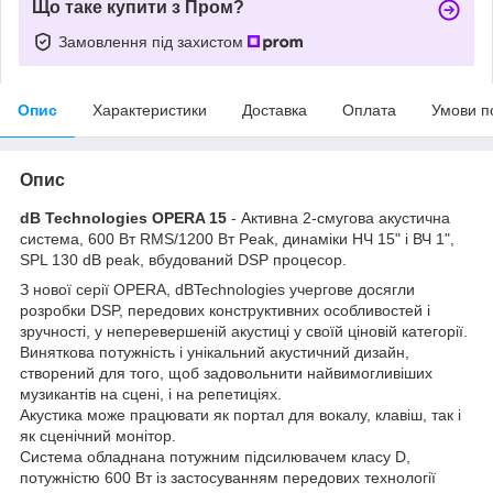
Що таке купити з Пром?
Замовлення під захистом
Опис
Характеристики
Доставка
Оплата
Умови п
Опис
dB Technologies OPERA 15
- Активна 2-смугова акустична
система, 600 Вт RMS/1200 Вт Peak, динаміки НЧ 15" і ВЧ 1",
SPL 130 dB peak, вбудований DSP процесор.
З нової серії OPERA, dBTechnologies учергове досягли
розробки DSP, передових конструктивних особливостей і
зручності, у неперевершеній акустиці у своїй ціновій категорії.
Виняткова потужність і унікальний акустичний дизайн,
створений для того, щоб задовольнити найвимогливіших
музикантів на сцені, і на репетиціях.
Акустика може працювати як портал для вокалу, клавіш, так і
як сценічний монітор.
Система обладнана потужним підсилювачем класу D,
потужністю 600 Вт із застосуванням передових технології