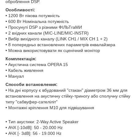
оброблення DSP.
Особливості:
• 1200 Вт пікова потужність
• 600 Вт Номінальна потужність
• Просунуті DSP з різними ФІЛЬТraМИ
• 2 вхідних канали (MIC-LINE/MIC-INSTR)
• Вибір вихідного каналу (LINK CH1 / MIX CH 1 + 2)
• 8 попередньо встановлених параметрів еквалайзера
• Можна використовувати як сценічний монітор
Комплектація:
• Акустична система OPERA 15
• Кабель живлення
• Мануал
Способи встановлення:
• На дні корпусу є вбудований "стакан" діаметром 36 мм для
встановлення на акустичну стійку-триногу або сполучну стійку
типу "сабвуфер-сателіліт"
• Монтажні кріплення М10 для підвішування
• Тип акустики: 2-Way Active Speaker
• АЧХ [-10dB]: 50 - 20.000 Hz
• АЧХ [- 3dB]: 56 - 19.000 Hz