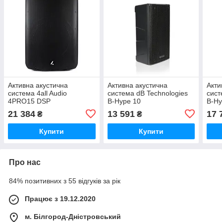
Активна акустична
Активна акустична
Акти
система 4all Audio
система dB Technologies
сист
4PRO15 DSP
B-Hype 10
B-Hy
21 384
13 591
17 
₴
₴
Купити
Купити
Про нас
84% позитивних з 55 відгуків за рік
Працює з 19.12.2020
м. Білгород-Дністровський