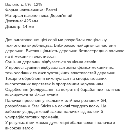
Вологість: 8% -12%
Форма наконечника: Barrel
Матеріал наконечника: Дерев'яний
Довжина: 425 мм
Діаметр: 14 мм
Для виготовлення цієї серії ми розробили спеціальну
технологію виробництва. Вибираємо найщільніші частини
деревини. Висока щільність деревини безпосередньо впливає
на її механічні властивості.
Сушіння деревини відбувається за кілька етапів.
У процесі сушіння відбувається зміна фізико-механічних,
технологічних та експлуатаційних властивостей деревини.
Токарне оброблення виконується на спеціалізованих
високоточних верстатах із програмним керуванням.
Оздоблення (полірування та покриття) барабанних паличок
виконується за кілька етапів.
Палички просочені унікальним олійним розчином G4,
розробленим Star Sticks на основі твердого воску. Це
забезпечує додатковий захист паличок від вологи й
ультрафіолетових променів.
У результаті ми маємо дуже міцні збалансовані палички з
високою вагою