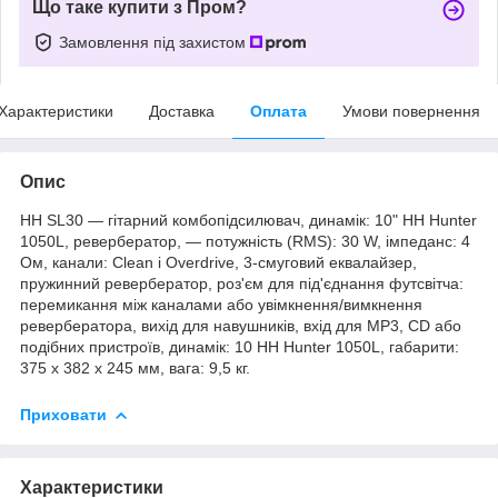
Що таке купити з Пром?
Замовлення під захистом
Характеристики
Доставка
Оплата
Умови повернення
Опис
HH SL30 — гітарний комбопідсилювач, динамік: 10" HH Hunter
1050L, ревербератор, — потужність (RMS): 30 W, імпеданс: 4
Ом, канали: Clean і Overdrive, 3-смуговий еквалайзер,
пружинний ревербератор, роз'єм для під'єднання футсвітча:
перемикання між каналами або увімкнення/вимкнення
ревербератора, вихід для навушників, вхід для MP3, CD або
подібних пристроїв, динамік: 10 HH Hunter 1050L, габарити:
375 x 382 x 245 мм, вага: 9,5 кг.
Приховати
Характеристики