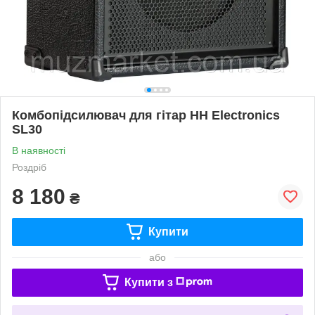
Комбопідсилювач для гітар HH Electronics
SL30
В наявності
Роздріб
8 180
₴
Купити
або
Купити з