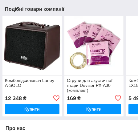
Подібні товари компанії
Комбопідсилювач Laney
Струни для акустичної
Комб
A-SOLO
гітари Deviser PX-A30
LX1
(комплект)
12 348
169
5 4
₴
₴
Купити
Купити
Про нас