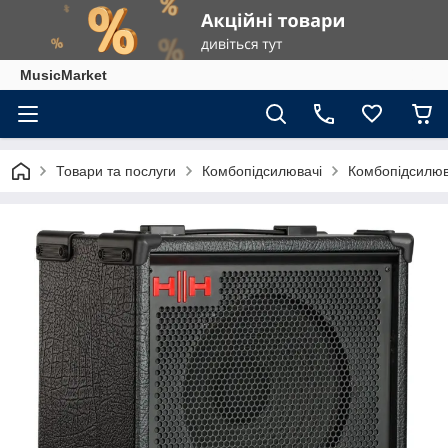
MusicMarket
Товари та послуги
Комбопідсилювачі
Комбопідсилюва