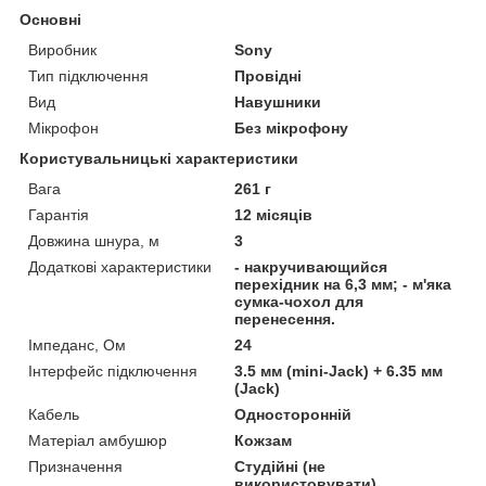
Основні
Виробник
Sony
Тип підключення
Провідні
Вид
Навушники
Мікрофон
Без мікрофону
Користувальницькі характеристики
Вага
261 г
Гарантія
12 місяців
Довжина шнура, м
3
Додаткові характеристики
- накручивающийся
перехідник на 6,3 мм; - м'яка
сумка-чохол для
перенесення.
Імпеданс, Ом
24
Інтерфейс підключення
3.5 мм (mini-Jack) + 6.35 мм
(Jack)
Кабель
Односторонній
Матеріал амбушюр
Кожзам
Призначення
Студійні (не
використовувати)