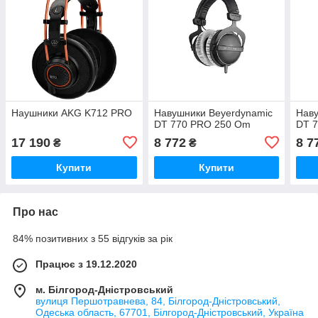
Наушники ​AKG K712 PRO
Навушники Beyerdynamic
Наву
DT 770 PRO 250 Om
DT 
17 190
8 772
8 7
₴
₴
Купити
Купити
Про нас
84% позитивних з 55 відгуків за рік
Працює з 19.12.2020
м. Білгород-Дністровський
вулиця Першотравнева, 84, Білгород-Дністровський,
Одеська область, 67701, Білгород-Дністровський, Україна