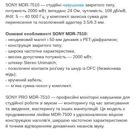
SONY MDR-7510 — студійні
навушники
закритого типу,
потужність 2000 мВт, імпеданс 24 Ом, чутливість: 108 дБ/мВ,
АЧХ: 5 — 40 000 Гц, у комплекті захисна сумка для
перенесення та позолочений адаптер 3.5/6.3 мм.
Основні особливості SONY MDR-7510:
- неодимовий магніт і 50-мм динамік з PET-діафрагмою;
- конструкція закритого типу;
- широка частотна характеристика;
- висока допустима потужність — 2000 мВт;
- штекер Stereo Unimatch;
- позолочені контакти роз'єму та шнур із OFC (безкиснева
мідь);
- кручений кабель;
— м'яка сумка-чохол у комплекті.
SONY PRO MDR-7510 — професійні моніторні навушники для
студійної роботи зі звуком — моніторингу під час записування
та зведення, мастерингу та інших маніпуляцій. Ця модель є
продовженням лінійки MDR-7500 з удосконаленою міцною
конструкцією наголів'я, ширшою частотною характеристикою
й точним відтворенням динамічних нюансів звуку.