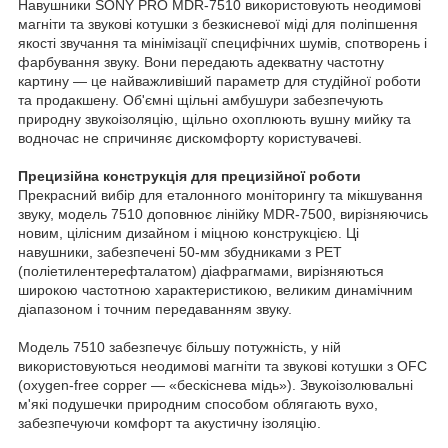
Навушники SONY PRO MDR-7510 використовують неодимові
магніти та звукові котушки з безкисневої міді для поліпшення
якості звучання та мінімізації специфічних шумів, спотворень і
фарбування звуку. Вони передають адекватну частотну
картину — це найважливіший параметр для студійної роботи
та продакшену. Об'ємні щільні амбушури забезпечують
природну звукоізоляцію, щільно охоплюють вушну мийку та
водночас не спричиняє дискомфорту користувачеві.
Прецизійна конструкція для прецизійної роботи
Прекрасний вибір для еталонного моніторингу та мікшування
звуку, модель 7510 доповнює лінійку MDR-7500, вирізняючись
новим, цілісним дизайном і міцною конструкцією. Ці
навушники, забезпечені 50-мм збудниками з PET
(поліетилентерефталатом) діафрагмами, вирізняються
широкою частотною характеристикою, великим динамічним
діапазоном і точним передаванням звуку.
Модель 7510 забезпечує більшу потужність, у ній
використовуються неодимові магніти та звукові котушки з OFC
(oxygen-free copper — «бескіснева мідь»). Звукоізолювальні
м'які подушечки природним способом облягають вухо,
забезпечуючи комфорт та акустичну ізоляцію.