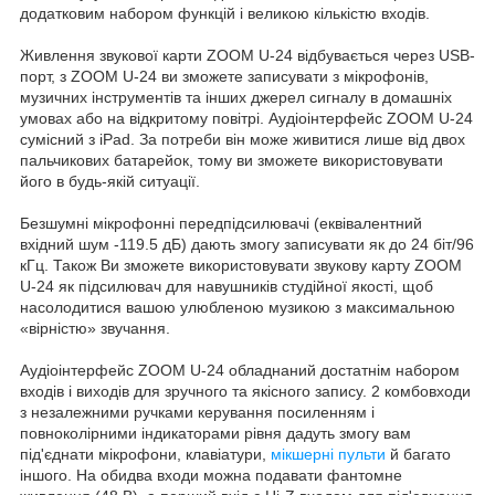
додатковим набором функцій і великою кількістю входів.
Живлення звукової карти ZOOM U-24 відбувається через USB-
порт, з ZOOM U-24 ви зможете записувати з мікрофонів,
музичних інструментів та інших джерел сигналу в домашніх
умовах або на відкритому повітрі. Аудіоінтерфейс ZOOM U-24
сумісний з iPad. За потреби він може живитися лише від двох
пальчикових батарейок, тому ви зможете використовувати
його в будь-якій ситуації.
Безшумні мікрофонні передпідсилювачі (еквівалентний
вхідний шум -119.5 дБ) дають змогу записувати як до 24 біт/96
кГц. Також Ви зможете використовувати звукову карту ZOOM
U-24 як підсилювач для навушників студійної якості, щоб
насолодитися вашою улюбленою музикою з максимальною
«вірністю» звучання.
Аудіоінтерфейс ZOOM U-24 обладнаний достатнім набором
входів і виходів для зручного та якісного запису. 2 комбовходи
з незалежними ручками керування посиленням і
повноколірними індикаторами рівня дадуть змогу вам
під'єднати мікрофони, клавіатури,
мікшерні пульти
й багато
іншого. На обидва входи можна подавати фантомне