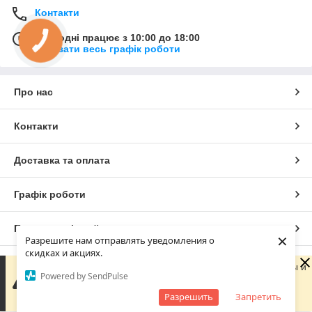
Контакти
Сьогодні працює з 10:00 до 18:00
Показати весь графік роботи
Про нас
Контакти
Доставка та оплата
Графік роботи
Повна версія сайту
×
Разрешите нам отправлять уведомления о
скидках и акциях.
Сайт створено на маркетплейсі
Prom.ua
Сейчас компания не может быстро обрабатывать заказы и
Powered by SendPulse
сообщения, поскольку по ее графику работы сегодня
выходной. Ваша заявка будет обработана в ближайший
Разрешить
Запретить
Політика конфіденційності
рабочий день.