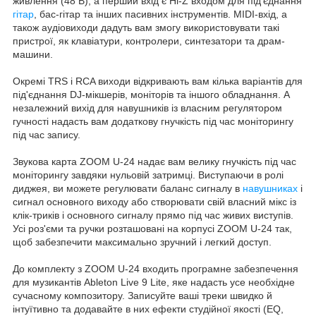
живлення (48 В), а перший вхід є Hi-Z входом для під'єднання
гітар
, бас-гітар та інших пасивних інструментів. MIDI-вхід, а
також аудіовиходи дадуть вам змогу використовувати такі
пристрої, як клавіатури, контролери, синтезатори та драм-
машини.
Окремі TRS і RCA виходи відкривають вам кілька варіантів для
під'єднання DJ-мікшерів, моніторів та іншого обладнання. А
незалежний вихід для навушників із власним регулятором
гучності надасть вам додаткову гнучкість під час моніторингу
під час запису.
Звукова карта ZOOM U-24 надає вам велику гнучкість під час
моніторингу завдяки нульовій затримці. Виступаючи в ролі
диджея, ви можете регулювати баланс сигналу в
навушниках
і
сигнал основного виходу або створювати свій власний мікс із
клік-триків і основного сигналу прямо під час живих виступів.
Усі роз'єми та ручки розташовані на корпусі ZOOM U-24 так,
щоб забезпечити максимально зручний і легкий доступ.
До комплекту з ZOOM U-24 входить програмне забезпечення
для музикантів Ableton Live 9 Lite, яке надасть усе необхідне
сучасному композитору. Записуйте ваші треки швидко й
інтуїтивно та додавайте в них ефекти студійної якості (EQ,