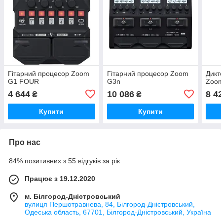
Гітарний процесор Zoom
Гітарний процесор Zoom
Дик
G1 FOUR
G3n
Zoo
4 644
10 086
8 4
₴
₴
Купити
Купити
Про нас
84% позитивних з 55 відгуків за рік
Працює з 19.12.2020
м. Білгород-Дністровський
вулиця Першотравнева, 84, Білгород-Дністровський,
Одеська область, 67701, Білгород-Дністровський, Україна