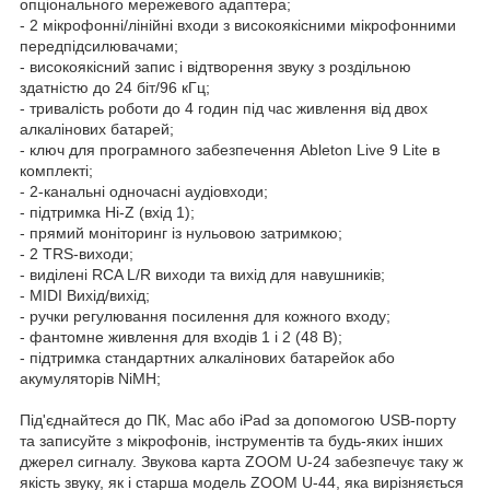
опціонального мережевого адаптера;
- 2 мікрофонні/лінійні входи з високоякісними мікрофонними
передпідсилювачами;
- високоякісний запис і відтворення звуку з роздільною
здатністю до 24 біт/96 кГц;
- тривалість роботи до 4 годин під час живлення від двох
алкалінових батарей;
- ключ для програмного забезпечення Ableton Live 9 Lite в
комплекті;
- 2-канальні одночасні аудіовходи;
- підтримка Hi-Z (вхід 1);
- прямий моніторинг із нульовою затримкою;
- 2 TRS-виходи;
- виділені RCA L/R виходи та вихід для навушників;
- MIDI Вихід/вихід;
- ручки регулювання посилення для кожного входу;
- фантомне живлення для входів 1 і 2 (48 В);
- підтримка стандартних алкалінових батарейок або
акумуляторів NiMH;
Під'єднайтеся до ПК, Mac або iPad за допомогою USB-порту
та записуйте з мікрофонів, інструментів та будь-яких інших
джерел сигналу. Звукова карта ZOOM U-24 забезпечує таку ж
якість звуку, як і старша модель ZOOM U-44, яка вирізняється