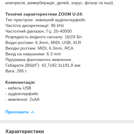
компресія, реверберація, дилей, хорус, фільтр та інші).
Технічні характеристики ZOOM U-24:
Тип пристрою: зовнішній аудіоінтерфейс
Частота дискретизації: 96 kHz
Частотний діапазон, Гц: 20-40000
Розрядність вхідного сигналу: 16/24 Біт
Вхідні роз'єми: 6.3mm, MIDI, USB, XLR
Вихідні роз'єми: MIDI, 6.3mm, RCA
Вихід на навушники: 6.3 mm
Підтримка фантомного живлення
Габарити (В/Ш/Г): 42,7х92,3х191,8 мм
Вага: 285 г.
Комплектація:
- кабель USB
- аудіоінтерфейс
- живлення: 2xAA
Приховати
Характеристики