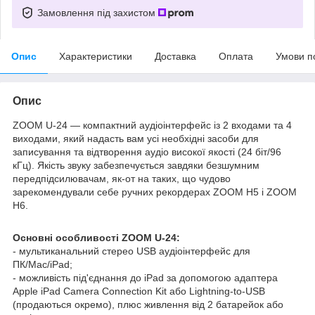
Замовлення під захистом
Опис
Характеристики
Доставка
Оплата
Умови п
Опис
ZOOM U-24 — компактний аудіоінтерфейс із 2 входами та 4
виходами, який надасть вам усі необхідні засоби для
записування та відтворення аудіо високої якості (24 біт/96
кГц). Якість звуку забезпечується завдяки безшумним
передпідсилювачам, як-от на таких, що чудово
зарекомендували себе ручних рекордерах ZOOM H5 і ZOOM
H6.
Основні особливості ZOOM U-24:
- мультиканальний стерео USB аудіоінтерфейс для
ПК/Mac/iPad;
- можливість під'єднання до iPad за допомогою адаптера
Apple iPad Camera Connection Kit або Lightning-to-USB
(продаються окремо), плюс живлення від 2 батарейок або