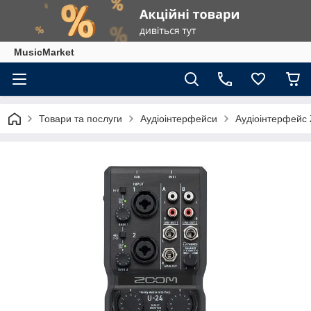
MusicMarket
Товари та послуги
Аудіоінтерфейси
Аудіоінтерфейс