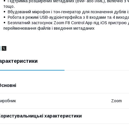
Підтримка розширених метаданих (BWF або iXML), включно з ч
тощо.
Вбудований мікрофон і тон-генератор для позначення дублів і
Робота в режимі USB-аудіоінтерфейса з 8 входами та 4 виходам
Безплатний застосунок Zoom F8 Control App під iOS пристрою
перейменювання файлів і введення метаданих
арактеристики
Основні
иробник
Zoom
Користувальницькі характеристики