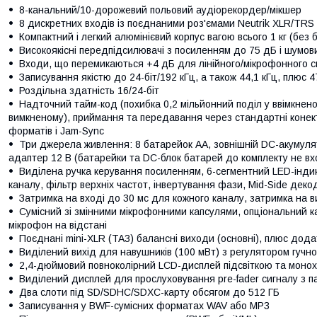
8-канальний/10-дорожевий польовий аудіорекордер/мікшер
8 дискретних входів із поєднаними роз'ємами Neutrik XLR/TRS
Компактний і легкий алюмінієвий корпус вагою всього 1 кг (без 
Високоякісні передпідсилювачі з посиленням до 75 дБ і шумов
Входи, що перемикаються +4 дБ для лінійного/мікрофонного си
Записування якістю до 24-біт/192 кГц, а також 44,1 кГц, плюс 4
Роздільна здатність 16/24-біт
Надточний тайм-код (похибка 0,2 мільйонний поділ у ввімкненом
вимкненому), приймання та передавання через стандартні конект
форматів і Jam-Sync
Три джерела живлення: 8 батарейок АА, зовнішній DC-акумуля
адаптер 12 В (батарейки та DC-блок батарей до комплекту не вх
Виділена ручка керування посиленням, 6-сегментний LED-індик
каналу, фільтр верхніх частот, інвертування фази, Mid-Side деко
Затримка на вході до 30 мс для кожного каналу, затримка на в
Сумісний зі змінними мікрофонними капсулями, опціональний 
мікрофон на відстані
Поєднані mini-XLR (TA3) балансні виходи (основні), плюс дода
Виділений вихід для навушників (100 мВт) з регулятором гучно
2,4-дюймовий повноколірний LCD-дисплей підсвіткою та мон
Виділений дисплей для прослуховування pre-fader сигналу з 
Два слоти під SD/SDHC/SDXC-карту обсягом до 512 ГБ
Записування у BWF-сумісних форматах WAV або MP3