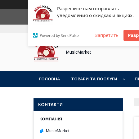
Разрешите нам отправлять
уведомления о скидках и акциях.
+380 (93) 154-25-21
+380 (89) 574-21-61
Запретить
Раз
Powered by SendPulse
MusicMarket
ГОЛОВНА
ТОВАРИ ТА ПОСЛУГИ
П
КОНТАКТИ
MusicMarket