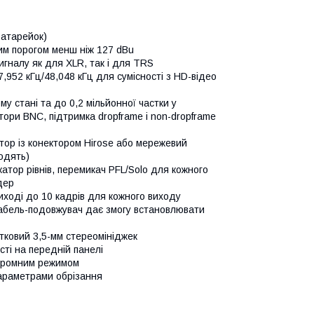
батарейок)
им порогом менш ніж 127 dBu
гналу як для XLR, так і для TRS
7,952 кГц/48,048 кГц для сумісності з HD-відео
у стані та до 0,2 мільйонної частки у
ори BNC, підтримка dropframe і non-dropframe
тор із конектором Hirose або мережевий
одять)
атор рівнів, перемикач PFL/Solo для кожного
дер
иході до 10 кадрів для кожного виходу
кабель-подовжувач дає змогу встановлювати
тковий 3,5-мм стереомініджек
сті на передній панелі
охромним режимом
параметрами обрізання