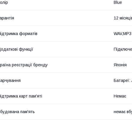
олір
Blue
арантія
12 місяці
ідтримка форматів
WAV,MP3
одаткові функції
Підключе
раїна реєстрації бренду
Японія
арчування
Батареї:
ідтримка карт пам'яті
Немає
будована пам'ять
немає вб