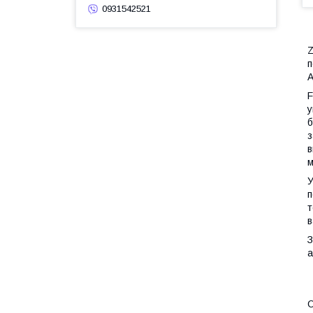
0931542521
Z
п
A
F
у
б
з
в
м
У
п
т
в
З
а
О