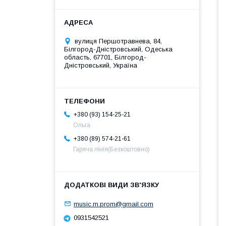
вулиця Першотравнева, 84,
Білгород-Дністровський, Одеська
область, 67701, Білгород-
Дністровський, Україна
+380 (93) 154-25-21
Ольга
+380 (89) 574-21-61
Гаряча лінія(Безкоштовно)
music.m.prom@gmail.com
0931542521