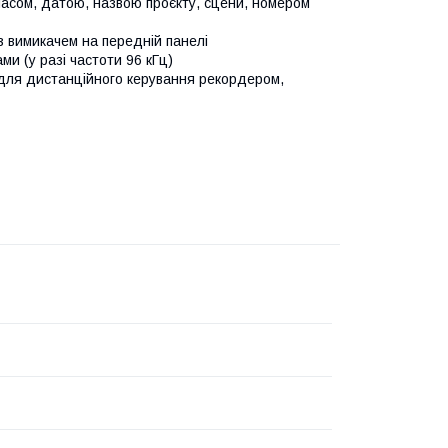
асом, датою, назвою проєкту, сцени, номером
з вимикачем на передній панелі
и (у разі частоти 96 кГц)
 для дистанційного керування рекордером,