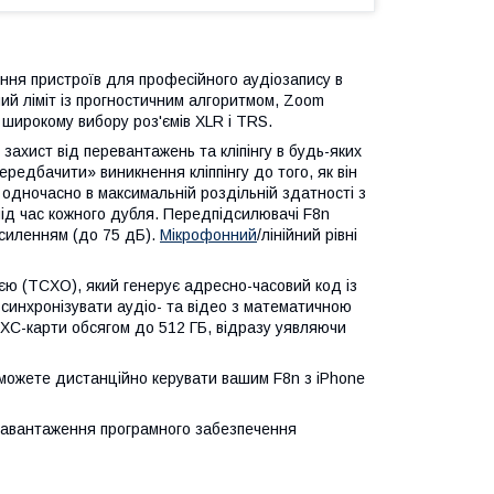
ня пристроїв для професійного аудіозапису в
ий ліміт із прогностичним алгоритмом, Zoom
 широкому вибору роз'ємів XLR і TRS.
захист від перевантажень та кліпінгу в будь-яких
ередбачити» виникнення кліппінгу до того, як він
одночасно в максимальній роздільній здатності з
під час кожного дубля. Передпідсилювачі F8n
осиленням (до 75 дБ).
Мікрофонний
/лінійний рівні
єю (TCXO), який генерує адресно-часовий код із
 синхронізувати аудіо- та відео з математичною
XC-карти обсягом до 512 ГБ, відразу уявляючи
зможете дистанційно керувати вашим F8n з iPhone
завантаження програмного забезпечення