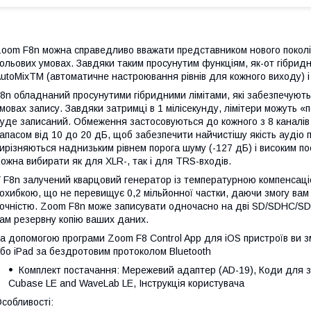
oom F8n можна справедливо вважати представником нового поколін
ольових умовах. Завдяки таким просунутим функціям, як-от гібридн
utoMixTM (автоматичне настроювання рівнів для кожного виходу) і
8n обладнаний просунутими гібридними лімітами, які забезпечують 
мовах запису. Завдяки затримці в 1 мілісекунду, лімітери можуть «п
уде записаний. Обмеження застосовуються до кожного з 8 каналів 
апасом від 10 до 20 дБ, щоб забезпечити найчистішу якість аудіо 
ирізняються наднизьким рівнем порога шуму (-127 дБ) і високим п
ожна вибирати як для XLR-, так і для TRS-входів.
 F8n залучений кварцовий генератор із температурною компенсаці
охибкою, що не перевищує 0,2 мільйонної частки, даючи змогу вам
очністю. Zoom F8n може записувати одночасно на дві SD/SDHC/SD
ам резервну копію ваших даних.
а допомогою програми Zoom F8 Control App для iOS пристроїв ви 
бо iPad за бездротовим протоколом Bluetooth
Комплект постачання: Мережевий адаптер (AD-19), Коди для 
Cubase LE and WaveLab LE, Інструкція користувача
собливості: