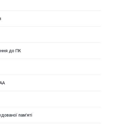
в
ння до ПК
 AA
удованої пам'яті