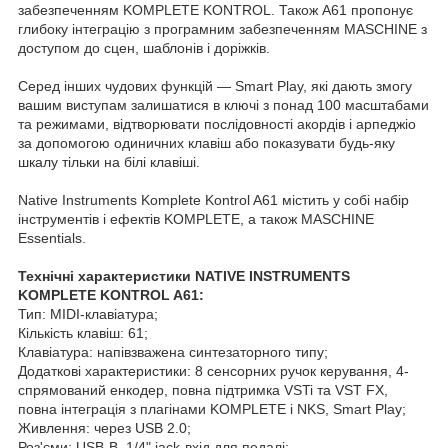
забезпеченням KOMPLETE KONTROL. Також A61 пропонує
глибоку інтеграцію з програмним забезпеченням MASCHINE з
доступом до сцен, шаблонів і доріжків.
Серед інших чудових функцій — Smart Play, які дають змогу
вашим виступам залишатися в ключі з понад 100 масштабами
та режимами, відтворювати послідовності акордів і арпеджіо
за допомогою одиничних клавіш або показувати будь-яку
шкалу тільки на білі клавіші.
Native Instruments Komplete Kontrol A61 містить у собі набір
інструментів і ефектів KOMPLETE, а також MASCHINE
Essentials.
Технічні характеристики NATIVE INSTRUMENTS
KOMPLETE KONTROL A61:
Тип: MIDI-клавіатура;
Кількість клавіш: 61;
Клавіатура: напівзважена синтезаторного типу;
Додаткові характеристики: 8 сенсорних ручок керування, 4-
спрямований енкодер, повна підтримка VSTi та VST FX,
повна інтеграція з плагінами KOMPLETE і NKS, Smart Play;
Живлення: через USB 2.0;
Роз'єми: USB-B, 1/4" jack-вхід для педалі;