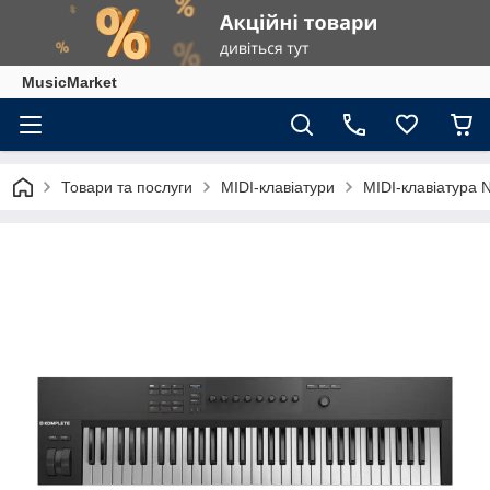
MusicMarket
Товари та послуги
MIDI-клавіатури
MIDI-клавіатура N