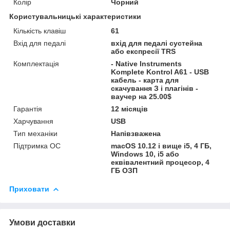
Колір
Чорний
Користувальницькі характеристики
Кількість клавіш
61
Вхід для педалі
вхід для педалі сустейна
або експресії TRS
Комплектація
- Native Instruments
Komplete Kontrol A61 - USB
кабель - карта для
скачування З і плагінів -
ваучер на 25.00$
Гарантія
12 місяців
Харчування
USB
Тип механіки
Напівзважена
Підтримка ОС
macOS 10.12 і вище i5, 4 ГБ,
Windows 10, i5 або
еквівалентний процесор, 4
ГБ ОЗП
Приховати
Умови доставки