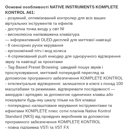
Основні особливості NATIVE INSTRUMENTS KOMPLETE
KONTROL A61:
- розумний, оптимізований контролер для всіх ваших
віртуальних інструментів та ефектів
- доступна точка входу у світ NI
- високоякісна напівзважена клавіатура
— інформативний OLED-дисплей для миттєвої навігації
- 8 сенсорних ручок керування
- ергономічний пітч і мод колеса
- 4-спрямований push енкодер для одноручного відтворення
звуку та навігації за проєктами
- Tag-Based Preset Browsing: швидкий пошук звуків і
прослуховування, миттєвий попередній перегляд за
допомогою програмного забезпечення KOMPLETE KONTROL
- інтелектуальне відтворення: залишатися в ключі з понад 100
масштабами та режимами, відтворювати послідовності —
аккордов і арпеджіо за допомогою одиничних клавіш або
показувати будь-яку шкалу тільки на білі клавіші
- попередньо налаштоване керування інструментами та
ефектами KOMPLETE плюс сотні плагінів Native Kontrol
Standard (NKS) від провідних виробників за допомогою
програмного забезпечення KOMPLETE KONTROL
- повна підтримка VSTi та VST FX