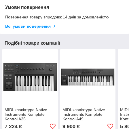
Умови повернення
Повернення товару впродовж 14 днів за домовленістю
Всі умови повернення
Подібні товари компанії
MIDI-клавіатура Native
MIDI-клавіатура Native
MIDI
Instruments Komplete
Instruments Komplete
Inst
Kontrol A25
Kontrol A49
Kont
7 224
9 900
5 8
₴
₴