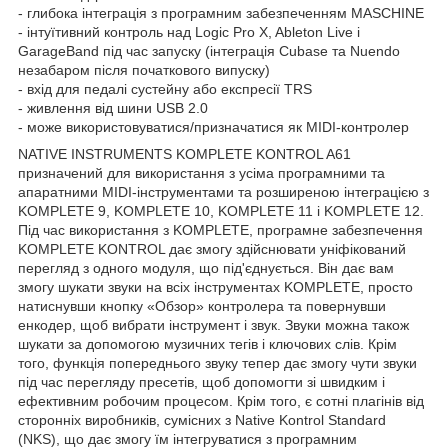
- глибока інтеграція з програмним забезпеченням MASCHINE
- інтуїтивний контроль над Logic Pro X, Ableton Live і
GarageBand під час запуску (інтеграція Cubase та Nuendo
незабаром після початкового випуску)
- вхід для педалі сустейну або експресії TRS
- живлення від шини USB 2.0
- може використовуватися/призначатися як MIDI-контролер
NATIVE INSTRUMENTS KOMPLETE KONTROL A61
призначений для використання з усіма програмними та
апаратними MIDI-інструментами та розширеною інтеграцією з
KOMPLETE 9, KOMPLETE 10, KOMPLETE 11 і KOMPLETE 12.
Під час використання з KOMPLETE, програмне забезпечення
KOMPLETE KONTROL дає змогу здійснювати уніфікований
перегляд з одного модуля, що під'єднується. Він дає вам
змогу шукати звуки на всіх інструментах KOMPLETE, просто
натиснувши кнопку «Обзор» контролера та повернувши
енкодер, щоб вибрати інструмент і звук. Звуки можна також
шукати за допомогою музичних тегів і ключових слів. Крім
того, функція попереднього звуку тепер дає змогу чути звуки
під час перегляду пресетів, щоб допомогти зі швидким і
ефективним робочим процесом. Крім того, є сотні плагінів від
сторонніх виробників, сумісних з Native Kontrol Standard
(NKS), що дає змогу їм інтегруватися з програмним