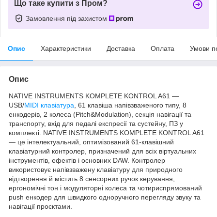
Що таке купити з Пром?
Замовлення під захистом
Опис
Характеристики
Доставка
Оплата
Умови п
Опис
NATIVE INSTRUMENTS KOMPLETE KONTROL A61 —
USB/
MIDI клавіатура
, 61 клавіша напівзваженого типу, 8
енкодерів, 2 колеса (Pitch&Modulation), секція навігації та
транспорту, вхід для педалі експресії та сустейну, ПЗ у
комплекті. NATIVE INSTRUMENTS KOMPLETE KONTROL A61
— це інтелектуальний, оптимізований 61-клавішний
клавіатурний контролер, призначений для всіх віртуальних
інструментів, ефектів і основних DAW. Контролер
використовує напівзважену клавіатуру для природного
відтворення й містить 8 сенсорних ручок керування,
ергономічні тон і модуляторні колеса та чотириспрямований
push енкодер для швидкого одноручного перегляду звуку та
навігації проєктами.