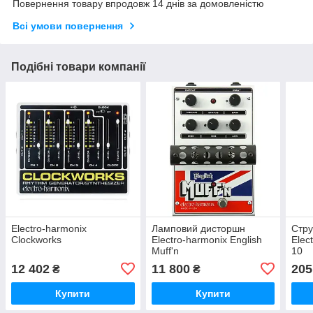
Повернення товару впродовж 14 днів за домовленістю
Всі умови повернення
Подібні товари компанії
Electro-harmonix
Ламповий дисторшн
Стру
Clockworks
Electro-harmonix English
Elec
Muff'n
10
12 402
11 800
205
₴
₴
Купити
Купити