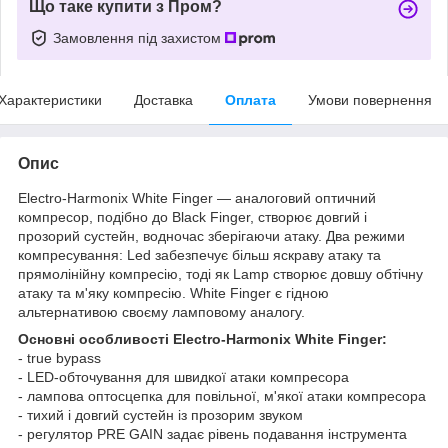
Що таке купити з Пром?
Замовлення під захистом
Характеристики
Доставка
Оплата
Умови повернення
Опис
Electro-Harmonix White Finger — аналоговий оптичний
компресор, подібно до Black Finger, створює довгий і
прозорий сустейн, водночас зберігаючи атаку. Два режими
компресування: Led забезпечує більш яскраву атаку та
прямолінійну компресію, тоді як Lamp створює довшу обтічну
атаку та м'яку компресію. White Finger є гідною
альтернативою своєму ламповому аналогу.
Основні особливості Electro-Harmonix White Finger:
- true bypass
- LED-обточування для швидкої атаки компресора
- лампова оптосцепка для повільної, м'якої атаки компресора
- тихий і довгий сустейн із прозорим звуком
- регулятор PRE GAIN задає рівень подавання інструмента