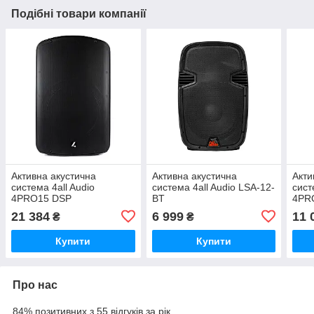
Подібні товари компанії
Активна акустична
Активна акустична
Акти
система 4all Audio
система 4all Audio LSA-12-
сист
4PRO15 DSP
BT
4PR
21 384
6 999
11 
₴
₴
Купити
Купити
Про нас
84% позитивних з 55 відгуків за рік