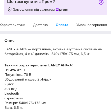
Що таке купити з Пром?
Замовлення під захистом
Характеристики
Доставка
Оплата
Умови повернення
Опис
LANEY AH4x4 — портативна, активна акустична система на
батарейках, 4 х 4" динаміки, 540x175x175 мм, 6,5 кг.
Технічні характеристики LANEY AH4x4:
НЧ 4x4"/ВЧ 1"
Потужність: 70 Вт
Вбудований мікшер 2 xlr/jack
2 jack
aux вхід
bluetooth
dsp-ефекти
Розміри: 540x175x175 мм
Вага: 6,5 кг.