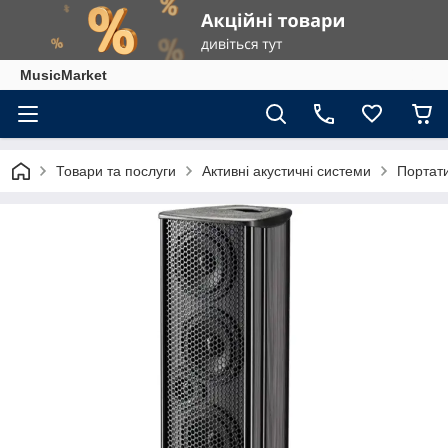
MusicMarket
Товари та послуги
Активні акустичні системи
Портат