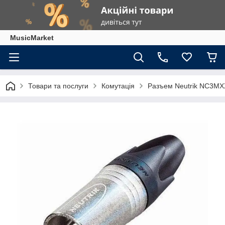
MusicMarket
Товари та послуги
Комутація
Разъем Neutrik NC3MX