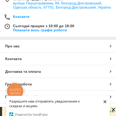
вулиця Першотравнева, 84, Білгород-Дністровський,
Одеська область, 67701, Білгород-Дністровський, Україна
Контакти
Сьогодні працює з 10:00 до 18:00
Показати весь графік роботи
Про нас
Контакти
Доставка та оплата
Графік роботи
КНОПКА
ЗВ'ЯЗКУ
Повна версія сайту
×
Разрешите нам отправлять уведомления о
скидках и акциях.
Сайт створено на маркетплейсі
Prom.ua
Сейчас компания не может быстро обрабатывать заказы и
Powered by SendPulse
сообщения, поскольку по ее графику работы сегодня